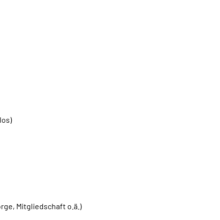
los)
ge, Mitgliedschaft o.ä.)