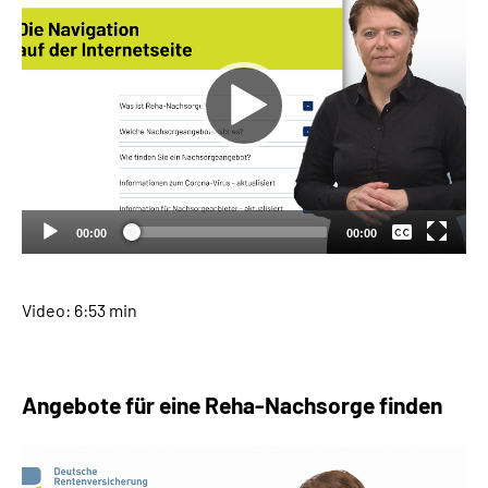
Keine
Deutsch
00:00
00:00
Video: 6:53 min
Angebote für eine Reha-Nachsorge finden