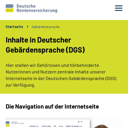
Startseite
Gebärdensprache
Nachsorge finden
Inhalte in Deutscher
Digitale Nachsorge
Gebärdensprache (DGS)
FAQ
Hier stellen wir Gehörlosen und hörbehinderte
Nutzerinnen und Nutzern zentrale Inhalte unserer
Internetseite in der Deutschen Gebärdensprache (DGS)
Infos für Nachsorgeanbieter
zur Verfügung.
Meldeportal Nachsorgeanbieter
Die Navigation auf der Internetseite