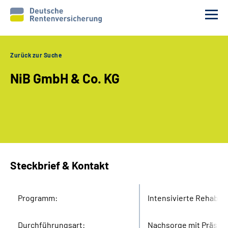
Zurück zur Suche
Nachsorge finden
NiB GmbH & Co. KG
Digitale Nachsorge
FAQ
Infos für Nachsorgeanbieter
Steckbrief & Kontakt
Meldeportal Nachsorgeanbieter
Programm:
Intensivierte Rehabil
Durchführungsart:
Nachsorge mit Präsen